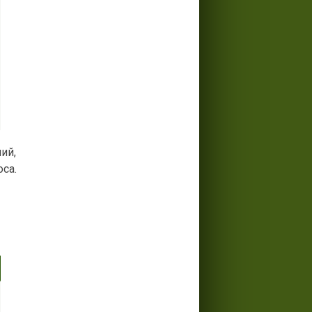
ий,
са.