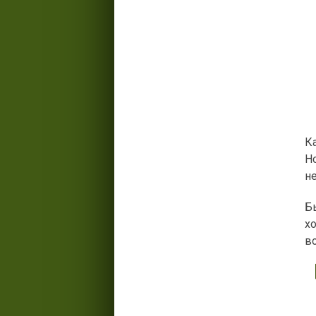
Ка
Н
н
Б
хо
в