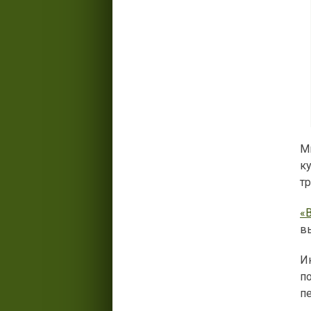
М
к
тр
«
в
И
п
п