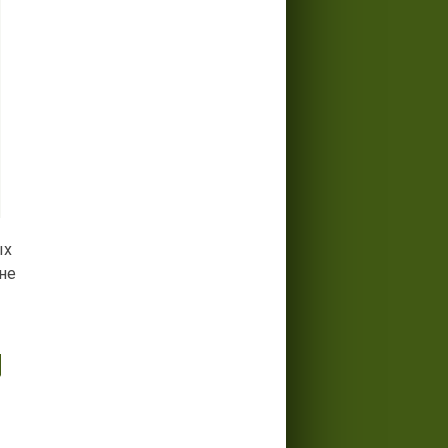
ых
 не