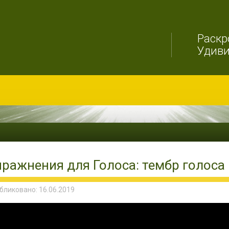
Раскр
Удив
пражнения для Голоса: тембр голоса
бликовано: 16.06.2019