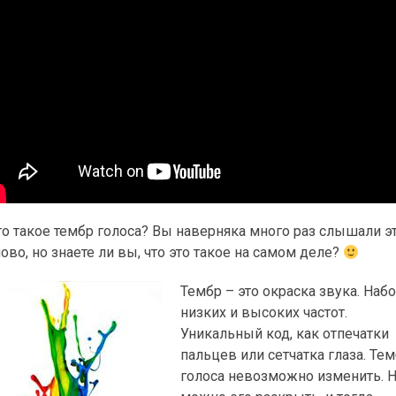
то такое тембр голоса? Вы наверняка много раз слышали э
ово, но знаете ли вы, что это такое на самом деле?
Тембр – это окраска звука. Наб
низких и высоких частот.
Уникальный код, как отпечатки
пальцев или сетчатка глаза. Те
голоса невозможно изменить. 