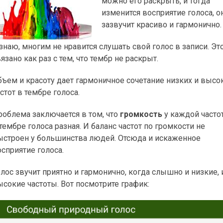
можно его раскрыть, и тогда
изменится восприятие голоса, о
зазвучит красиво и гармонично.
знаю, многим не нравится слушать свой голос в записи. Эт
язано как раз с тем, что тембр не раскрыт.
бъем и красоту дает гармоничное сочетание низких и высо
стот в тембре голоса.
роблема заключается в том, что
громкость
у каждой часто
тембре голоса разная. И баланс частот по громкости не
ыстроен у большинства людей. Отсюда и искаженное
сприятие голоса.
лос звучит приятно и гармонично, когда слышно и низкие, 
ысокие частоты. Вот посмотрите график: