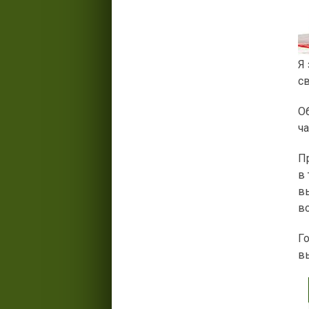
Я 
св
О
ча
П
в 
в
во
Го
в