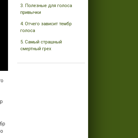
3. Полезные для голоса
привычки
4. Отчего зависит тембр
голоса
5. Самый страшный
смертный грех
то
ор
мбр
Но