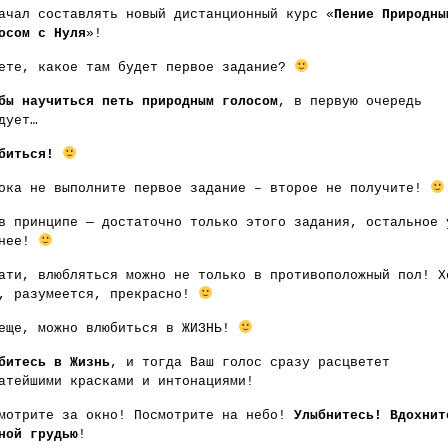
ачал составлять новый дистанционный курс «
Пение Природны
осом с Нуля
»!
ете, какое там будет первое задание?
бы научиться петь природным голосом
, в первую очередь
дует…
юбиться!
ока не выполните первое задание – второе не получите!
в принципе — достаточно только этого задания, остальное 
шнее!
ати, влюбляться можно не только в противоположный пол! Х
, разумеется, прекрасно!
еще, можно влюбиться в ЖИЗНЬ!
битесь в Жизнь
, и тогда Ваш голос сразу расцветет
атейшими красками и интонациями!
мотрите за окно! Посмотрите на небо!
Улыбнитесь! Вдохнит
ной грудью
!