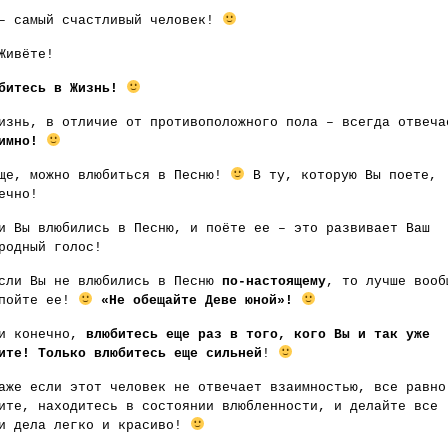
– самый счастливый человек!
Живёте!
битесь в Жизнь!
изнь, в отличие от противоположного пола – всегда отвеча
аимно!
ще, можно влюбиться в Песню!
В ту, которую Вы поете,
ечно!
и Вы влюбились в Песню, и поёте ее – это развивает Ваш
родный голос!
сли Вы не влюбились в Песню
по-настоящему
, то лучше вооб
пойте ее!
«Не обещайте Деве юной»!
и конечно,
влюбитесь еще раз в того, кого Вы и так уже
ите! Только влюбитесь еще сильней
!
аже если этот человек не отвечает взаимностью, все равно
ите, находитесь в состоянии влюбленности, и делайте все
и дела легко и красиво!