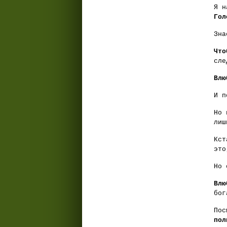
Я н
Гол
Зна
Что
сле
Вл
И п
Но 
ли
Кст
это
Но 
Влю
бог
Пос
пол