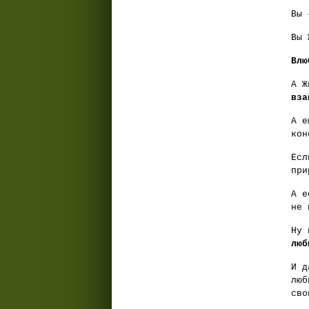
Вы 
Вы 
Влю
А Ж
вз
А е
кон
Есл
при
А е
не 
Ну 
люб
И д
люб
сво