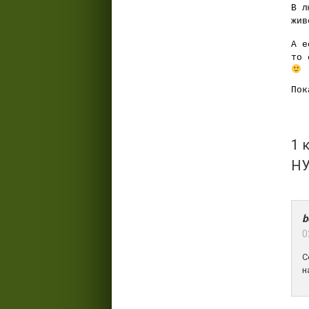
В л
жи
А е
то 
Пок
1 
НУ
b
0
С
н