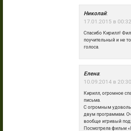
Николай
:
17.01.2015 в 00:3
Спасибо Кирилл! Фил
поучительный и не т
голоса.
Елена
:
10.09.2014 в 20:3
Кирилл, огромное сп
письма.
С огромным удоволь
двум программам. О
вообще игривый подх
Посмотрела фильм «К